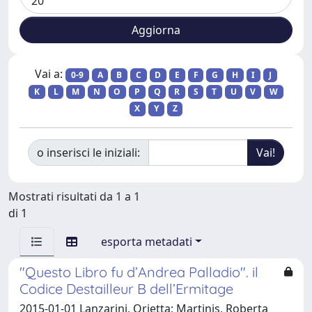
Vai a:
0-9
A
B
C
D
E
F
G
H
I
J
K
L
M
N
O
P
Q
R
S
T
U
V
W
X
Y
Z
o inserisci le iniziali:
Mostrati risultati da 1 a 1
di 1
esporta metadati
"Questo Libro fu d’Andrea Palladio". il
Codice Destailleur B dell’Ermitage
2015-01-01 Lanzarini, Orietta; Martinis, Roberta