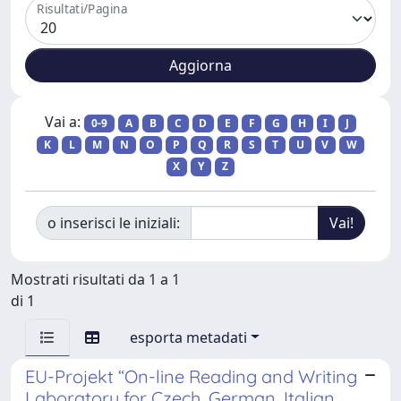
Risultati/Pagina
Vai a:
0-9
A
B
C
D
E
F
G
H
I
J
K
L
M
N
O
P
Q
R
S
T
U
V
W
X
Y
Z
o inserisci le iniziali:
Mostrati risultati da 1 a 1
di 1
esporta metadati
EU-Projekt “On-line Reading and Writing
Laboratory for Czech, German, Italian