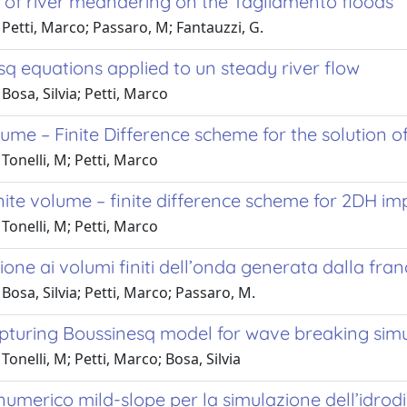
e of river meandering on the Tagliamento floods
Petti, Marco; Passaro, M; Fantauzzi, G.
q equations applied to un steady river flow
Bosa, Silvia; Petti, Marco
lume – Finite Difference scheme for the solution
Tonelli, M; Petti, Marco
inite volume – finite difference scheme for 2DH 
Tonelli, M; Petti, Marco
one ai volumi finiti dell’onda generata dalla frana
Bosa, Silvia; Petti, Marco; Passaro, M.
pturing Boussinesq model for wave breaking simu
Tonelli, M; Petti, Marco; Bosa, Silvia
numerico mild-slope per la simulazione dell’idro