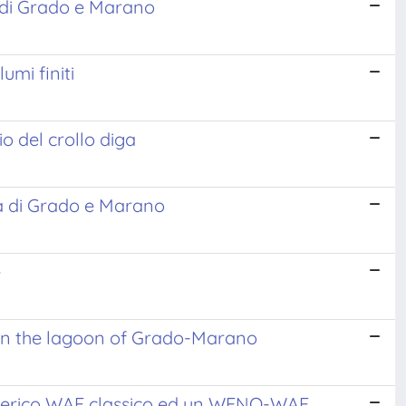
a di Grado e Marano
umi finiti
io del crollo diga
na di Grado e Marano
e
 in the lagoon of Grado-Marano
umerico WAF classico ed un WENO-WAF