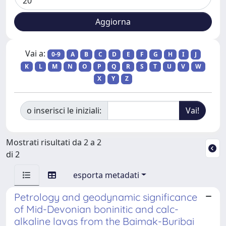
Vai a:
0-9
A
B
C
D
E
F
G
H
I
J
K
L
M
N
O
P
Q
R
S
T
U
V
W
X
Y
Z
o inserisci le iniziali:
Mostrati risultati da 2 a 2
di 2
esporta metadati
Petrology and geodynamic significance
of Mid-Devonian boninitic and calc-
alkaline lavas from the Baimak-Buribai