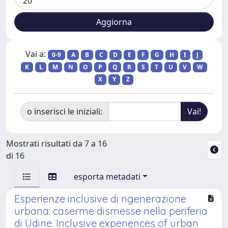
Vai a:
0-9
A
B
C
D
E
F
G
H
I
J
K
L
M
N
O
P
Q
R
S
T
U
V
W
X
Y
Z
o inserisci le iniziali:
Mostrati risultati da 7 a 16
di 16
esporta metadati
Esperienze inclusive di rigenerazione
urbana: caserme dismesse nella periferia
di Udine. Inclusive experiences of urban