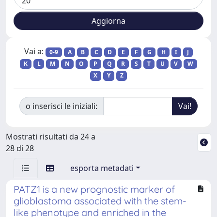
Vai a:
0-9
A
B
C
D
E
F
G
H
I
J
K
L
M
N
O
P
Q
R
S
T
U
V
W
X
Y
Z
o inserisci le iniziali:
Mostrati risultati da 24 a
28 di 28
esporta metadati
PATZ1 is a new prognostic marker of
glioblastoma associated with the stem-
like phenotype and enriched in the