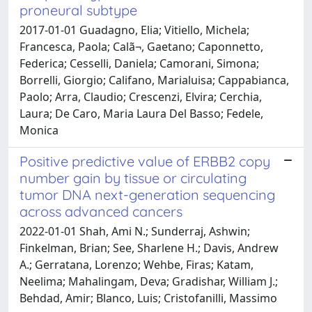
proneural subtype
2017-01-01 Guadagno, Elia; Vitiello, Michela;
Francesca, Paola; Calã¬, Gaetano; Caponnetto,
Federica; Cesselli, Daniela; Camorani, Simona;
Borrelli, Giorgio; Califano, Marialuisa; Cappabianca,
Paolo; Arra, Claudio; Crescenzi, Elvira; Cerchia,
Laura; De Caro, Maria Laura Del Basso; Fedele,
Monica
Positive predictive value of ERBB2 copy
number gain by tissue or circulating
tumor DNA next-generation sequencing
across advanced cancers
2022-01-01 Shah, Ami N.; Sunderraj, Ashwin;
Finkelman, Brian; See, Sharlene H.; Davis, Andrew
A.; Gerratana, Lorenzo; Wehbe, Firas; Katam,
Neelima; Mahalingam, Deva; Gradishar, William J.;
Behdad, Amir; Blanco, Luis; Cristofanilli, Massimo