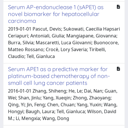
Serum AP-endonuclease 1 (sAPE1) as
novel biomarker for hepatocellular
carcinoma
2019-01-01 Pascut, Devis; Sukowati, Caecilia Hapsari
Ceriapuri; Antoniali, Giulia; Mangiapane, Giovanna;
Burra, Silvia; Mascaretti, Luca Giovanni; Buonocore,
Matteo Rossano; Crocè, Lory Saveria; Tiribelli,
Claudio; Tell, Gianluca
Serum APE1 as a predictive marker for
platinum-based chemotherapy of non-
small cell lung cancer patients
2016-01-01 Zhang, Shiheng; He, Le; Dai, Nan; Guan,
Wei; Shan, Jinlu; Yang, Xueqin; Zhong, Zhaoyang;
Qing, Yi; Jin, Feng; Chen, Chuan; Yang, Yuxin; Wang,
Hongyi; Baugh, Laura; Tell, Gianluca; Wilson, David
M.; Li, Mengxia; Wang, Dong