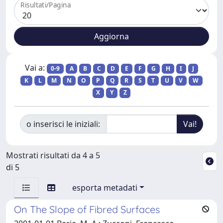
Risultati/Pagina
Vai a:
0-9
A
B
C
D
E
F
G
H
I
J
K
L
M
N
O
P
Q
R
S
T
U
V
W
X
Y
Z
o inserisci le iniziali:
Mostrati risultati da 4 a 5
di 5
esporta metadati
On The Slope of Fibred Surfaces