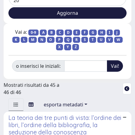
Vai a:
0-9
A
B
C
D
E
F
G
H
I
J
K
L
M
N
O
P
Q
R
S
T
U
V
W
X
Y
Z
o inserisci le iniziali:
Mostrati risultati da 45 a
46 di 46
esporta metadati
La teoria dei tre punti di vista: l’ordine dei
libri, l’ordine della bibliografia, la
seduzione della conoscenza