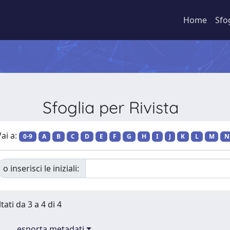
Home
Sfo
Sfoglia per Rivista
ai a:
0-9
A
B
C
D
E
F
G
H
I
J
K
L
M
N
o inserisci le iniziali:
tati da 3 a 4 di 4
esporta metadati