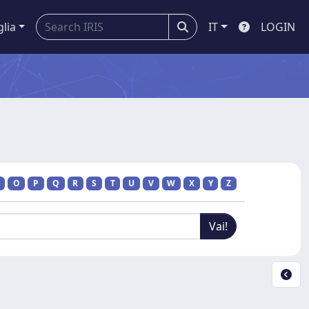
glia
IT
LOGIN
O
P
Q
R
S
T
U
V
W
X
Y
Z