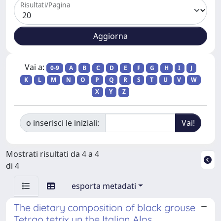
Risultati/Pagina
Vai a:
0-9
A
B
C
D
E
F
G
H
I
J
K
L
M
N
O
P
Q
R
S
T
U
V
W
X
Y
Z
o inserisci le iniziali:
Mostrati risultati da 4 a 4
di 4
esporta metadati
The dietary composition of black grouse
Tetrao tetrix un the Italian Alps