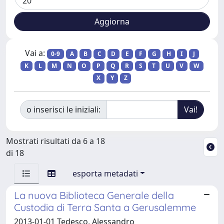
Vai a:
0-9
A
B
C
D
E
F
G
H
I
J
K
L
M
N
O
P
Q
R
S
T
U
V
W
X
Y
Z
o inserisci le iniziali:
Mostrati risultati da 6 a 18
di 18
esporta metadati
La nuova Biblioteca Generale della
Custodia di Terra Santa a Gerusalemme
2013-01-01 Tedesco, Alessandro