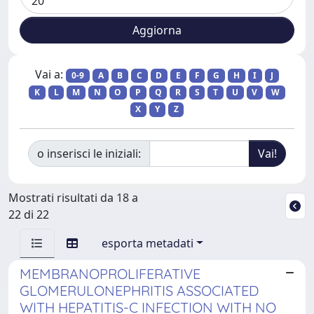
Vai a:
0-9
A
B
C
D
E
F
G
H
I
J
K
L
M
N
O
P
Q
R
S
T
U
V
W
X
Y
Z
o inserisci le iniziali:
Mostrati risultati da 18 a
22 di 22
esporta metadati
MEMBRANOPROLIFERATIVE
GLOMERULONEPHRITIS ASSOCIATED
WITH HEPATITIS-C INFECTION WITH NO