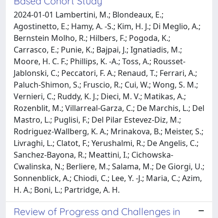
Based Cohort Study
2024-01-01 Lambertini, M.; Blondeaux, E.;
Agostinetto, E.; Hamy, A. -S.; Kim, H. J.; Di Meglio, A.;
Bernstein Molho, R.; Hilbers, F.; Pogoda, K.;
Carrasco, E.; Punie, K.; Bajpai, J.; Ignatiadis, M.;
Moore, H. C. F.; Phillips, K. -A.; Toss, A.; Rousset-
Jablonski, C.; Peccatori, F. A.; Renaud, T.; Ferrari, A.;
Paluch-Shimon, S.; Fruscio, R.; Cui, W.; Wong, S. M.;
Vernieri, C.; Ruddy, K. J.; Dieci, M. V.; Matikas, A.;
Rozenblit, M.; Villarreal-Garza, C.; De Marchis, L.; Del
Mastro, L.; Puglisi, F.; Del Pilar Estevez-Diz, M.;
Rodriguez-Wallberg, K. A.; Mrinakova, B.; Meister, S.;
Livraghi, L.; Clatot, F.; Yerushalmi, R.; De Angelis, C.;
Sanchez-Bayona, R.; Meattini, I.; Cichowska-
Cwalinska, N.; Berliere, M.; Salama, M.; De Giorgi, U.;
Sonnenblick, A.; Chiodi, C.; Lee, Y. -J.; Maria, C.; Azim,
H. A.; Boni, L.; Partridge, A. H.
Review of Progress and Challenges in