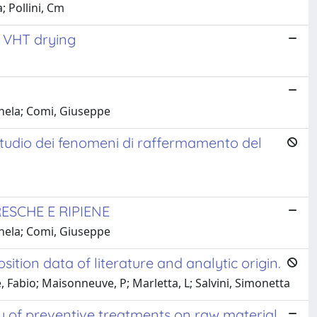
; Pollini, Cm
h VHT drying
hela; Comi, Giuseppe
o studio dei fenomeni di raffermamento del
ESCHE E RIPIENE
hela; Comi, Giuseppe
ition data of literature and analytic origin.
 Fabio; Maisonneuve, P; Marletta, L; Salvini, Simonetta
dy of preventive treatments on raw material