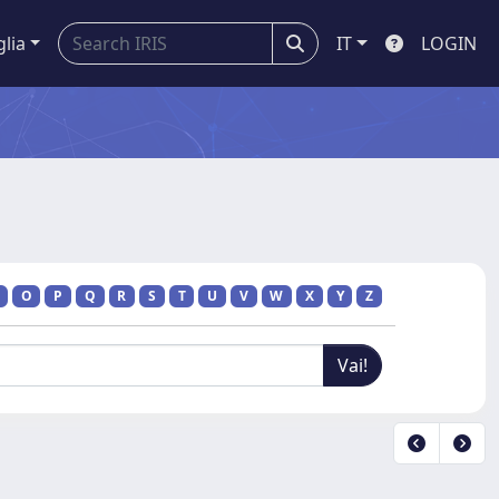
glia
IT
LOGIN
O
P
Q
R
S
T
U
V
W
X
Y
Z