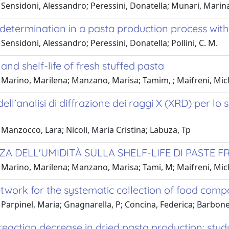
Sensidoni, Alessandro; Peressini, Donatella; Munari, Marina
 determination in a pasta production process wit
Sensidoni, Alessandro; Peressini, Donatella; Pollini, C. M.
and shelf-life of fresh stuffed pasta
 Marino, Marilena; Manzano, Marisa; Tamim, ; Maifreni, Mic
ell’analisi di diffrazione dei raggi X (XRD) per l
Manzocco, Lara; Nicoli, Maria Cristina; Labuza, Tp
A DELL'UMIDITÀ SULLA SHELF-LIFE DI PASTE FR
 Marino, Marilena; Manzano, Marisa; Tami, M; Maifreni, Mic
etwork for the systematic collection of food compos
Parpinel, Maria; Gnagnarella, P; Concina, Federica; Barbone,
reaction decrease in dried pasta production: stu