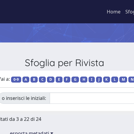
Home
Sfo
Sfoglia per Rivista
ai a:
0-9
A
B
C
D
E
F
G
H
I
J
K
L
M
N
o inserisci le iniziali:
tati da 3 a 22 di 24
esporta metadati