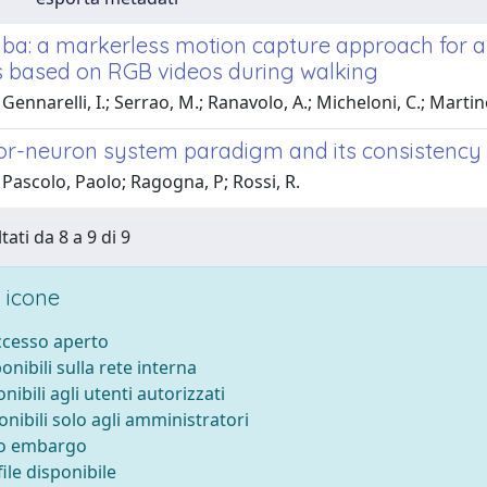
a: a markerless motion capture approach for a
s based on RGB videos during walking
Gennarelli, I.; Serrao, M.; Ranavolo, A.; Micheloni, C.; Martine
or-neuron system paradigm and its consistency
Pascolo, Paolo; Ragogna, P; Rossi, R.
tati da 8 a 9 di 9
 icone
accesso aperto
ponibili sulla rete interna
onibili agli utenti autorizzati
onibili solo agli amministratori
to embargo
ile disponibile