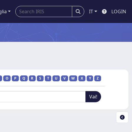
glia
IT
LOGIN
O
P
Q
R
S
T
U
V
W
X
Y
Z