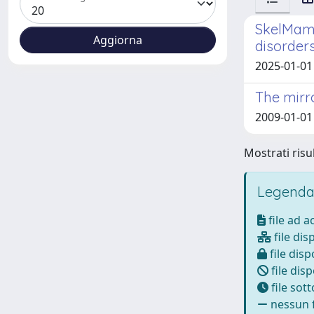
SkelMamb
disorder
2025-01-01 
The mirr
2009-01-01 
Mostrati risul
Legenda
file ad 
file dis
file disp
file disp
file sot
nessun f