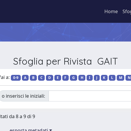
Home
Sfo
Sfoglia per Rivista GAIT
ai a:
0-9
A
B
C
D
E
F
G
H
I
J
K
L
M
N
o inserisci le iniziali:
tati da 8 a 9 di 9
esporta metadati