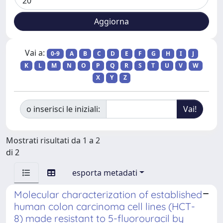
Vai a:
0-9
A
B
C
D
E
F
G
H
I
J
K
L
M
N
O
P
Q
R
S
T
U
V
W
X
Y
Z
o inserisci le iniziali:
Mostrati risultati da 1 a 2
di 2
esporta metadati
Molecular characterization of established
human colon carcinoma cell lines (HCT-
8) made resistant to 5-fluorouracil by