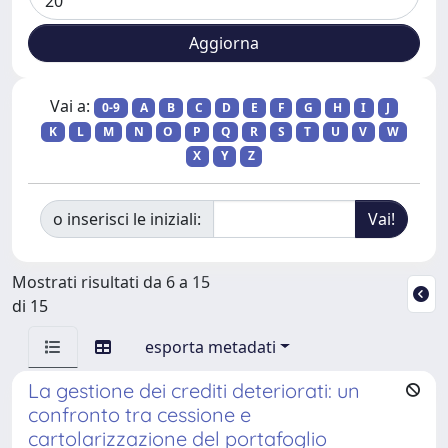
Vai a:
0-9
A
B
C
D
E
F
G
H
I
J
K
L
M
N
O
P
Q
R
S
T
U
V
W
X
Y
Z
o inserisci le iniziali:
Mostrati risultati da 6 a 15
di 15
esporta metadati
La gestione dei crediti deteriorati: un
confronto tra cessione e
cartolarizzazione del portafoglio