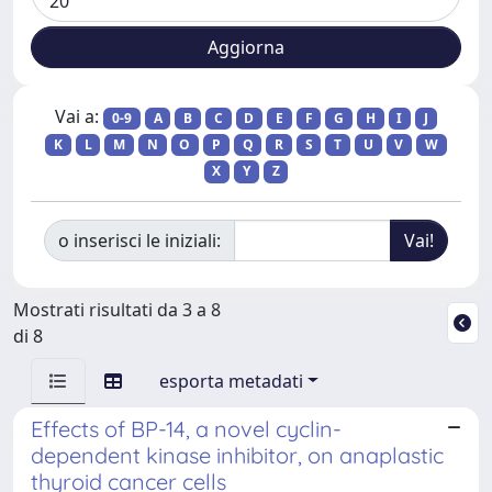
Vai a:
0-9
A
B
C
D
E
F
G
H
I
J
K
L
M
N
O
P
Q
R
S
T
U
V
W
X
Y
Z
o inserisci le iniziali:
Mostrati risultati da 3 a 8
di 8
esporta metadati
Effects of BP-14, a novel cyclin-
dependent kinase inhibitor, on anaplastic
thyroid cancer cells