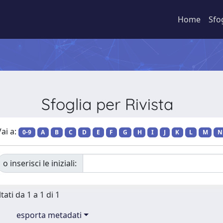
Home
Sfo
Sfoglia per Rivista
ai a:
0-9
A
B
C
D
E
F
G
H
I
J
K
L
M
N
o inserisci le iniziali:
tati da 1 a 1 di 1
esporta metadati