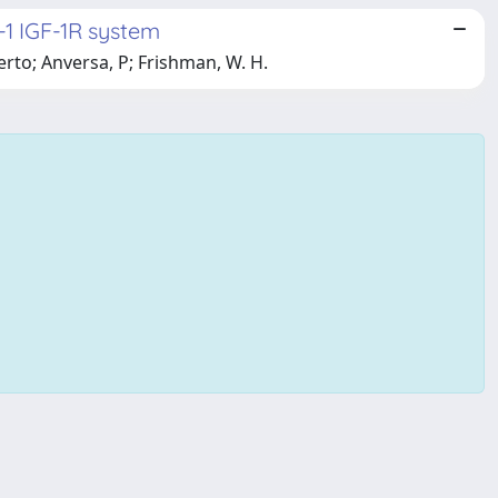
-1 IGF-1R system
berto; Anversa, P; Frishman, W. H.