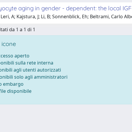
ocyte aging in gender - dependent: the local IGF
Leri, A; Kajstura, J; Li, B; Sonnenblick, Eh; Beltrami, Carlo Al
tati da 1 a 1 di 1
 icone
accesso aperto
ponibili sulla rete interna
onibili agli utenti autorizzati
onibili solo agli amministratori
to embargo
ile disponibile