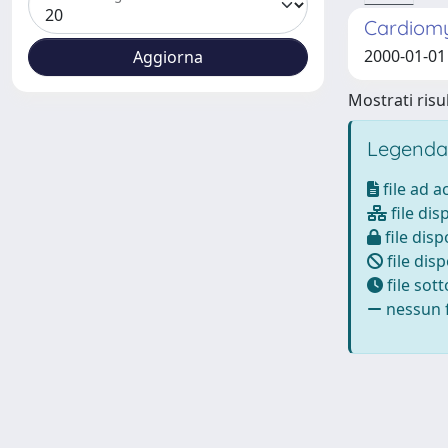
Cardiomy
2000-01-01 
Mostrati risul
Legenda
file ad 
file dis
file disp
file disp
file sot
nessun f