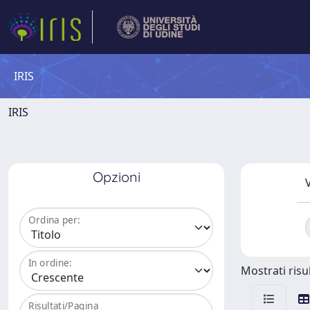
IRIS
IRIS
Opzioni
V
Ordina per:
In ordine:
Mostrati risul
Risultati/Pagina