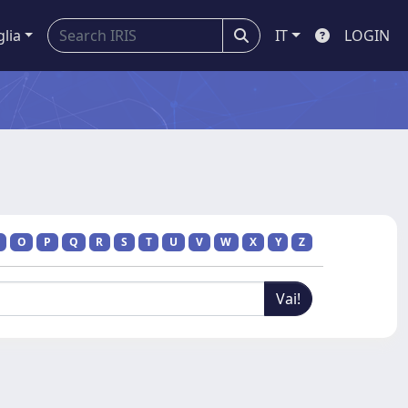
glia
IT
LOGIN
O
P
Q
R
S
T
U
V
W
X
Y
Z