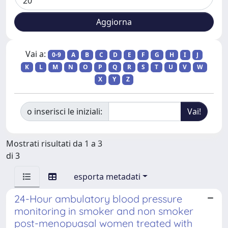
Vai a:
0-9
A
B
C
D
E
F
G
H
I
J
K
L
M
N
O
P
Q
R
S
T
U
V
W
X
Y
Z
o inserisci le iniziali:
Mostrati risultati da 1 a 3
di 3
esporta metadati
24-Hour ambulatory blood pressure
monitoring in smoker and non smoker
post-menopuasal women treated with