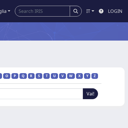
glia
IT
LOGIN
O
P
Q
R
S
T
U
V
W
X
Y
Z