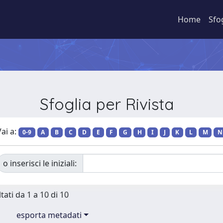
Home
Sfo
Sfoglia per Rivista
ai a:
0-9
A
B
C
D
E
F
G
H
I
J
K
L
M
N
o inserisci le iniziali:
tati da 1 a 10 di 10
esporta metadati