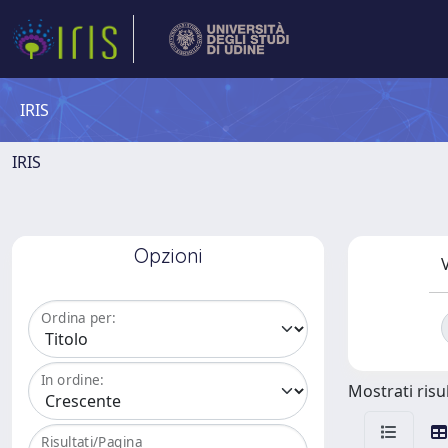
IRIS
IRIS
Opzioni
V
Ordina per:
In ordine:
Mostrati risul
Risultati/Pagina