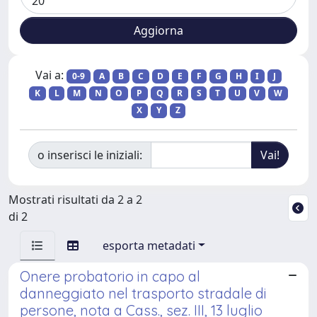
Vai a:
0-9
A
B
C
D
E
F
G
H
I
J
K
L
M
N
O
P
Q
R
S
T
U
V
W
X
Y
Z
o inserisci le iniziali:
Mostrati risultati da 2 a 2
di 2
esporta metadati
Onere probatorio in capo al
danneggiato nel trasporto stradale di
persone, nota a Cass., sez. III, 13 luglio