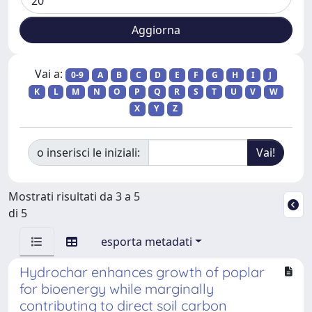
Vai a:
0-9
A
B
C
D
E
F
G
H
I
J
K
L
M
N
O
P
Q
R
S
T
U
V
W
X
Y
Z
o inserisci le iniziali:
Mostrati risultati da 3 a 5
di 5
esporta metadati
Hydrochar enhances growth of poplar
for bioenergy while marginally
contributing to direct soil carbon