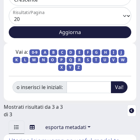
Risultati/Pagina
Vai a:
0-9
A
B
C
D
E
F
G
H
I
J
K
L
M
N
O
P
Q
R
S
T
U
V
W
X
Y
Z
o inserisci le iniziali:
Mostrati risultati da 3 a 3
di 3
esporta metadati