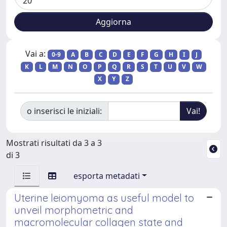
Vai a:
0-9
A
B
C
D
E
F
G
H
I
J
K
L
M
N
O
P
Q
R
S
T
U
V
W
X
Y
Z
o inserisci le iniziali:
Mostrati risultati da 3 a 3
di 3
esporta metadati
Uterine leiomyoma as useful model to
unveil morphometric and
macromolecular collagen state and