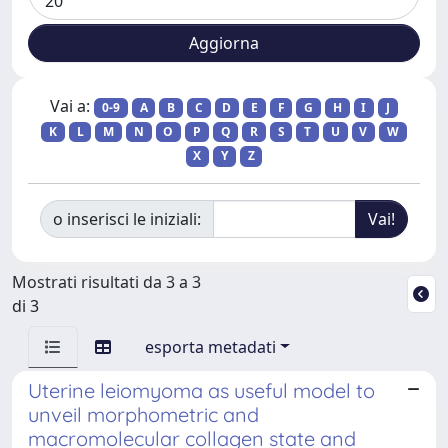
Vai a:
0-9
A
B
C
D
E
F
G
H
I
J
K
L
M
N
O
P
Q
R
S
T
U
V
W
X
Y
Z
o inserisci le iniziali:
Mostrati risultati da 3 a 3
di 3
esporta metadati
Uterine leiomyoma as useful model to
unveil morphometric and
macromolecular collagen state and