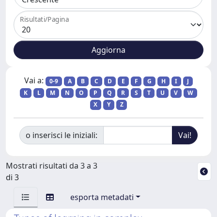
Risultati/Pagina
Vai a:
0-9
A
B
C
D
E
F
G
H
I
J
K
L
M
N
O
P
Q
R
S
T
U
V
W
X
Y
Z
o inserisci le iniziali:
Mostrati risultati da 3 a 3
di 3
esporta metadati