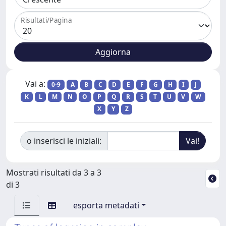
Risultati/Pagina
Vai a:
0-9
A
B
C
D
E
F
G
H
I
J
K
L
M
N
O
P
Q
R
S
T
U
V
W
X
Y
Z
o inserisci le iniziali:
Mostrati risultati da 3 a 3
di 3
esporta metadati