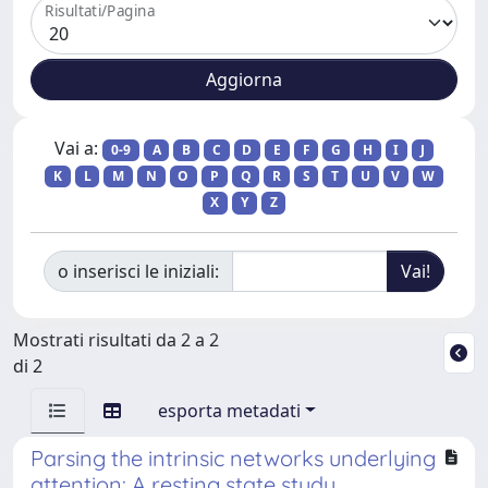
Risultati/Pagina
Vai a:
0-9
A
B
C
D
E
F
G
H
I
J
K
L
M
N
O
P
Q
R
S
T
U
V
W
X
Y
Z
o inserisci le iniziali:
Mostrati risultati da 2 a 2
di 2
esporta metadati
Parsing the intrinsic networks underlying
attention: A resting state study