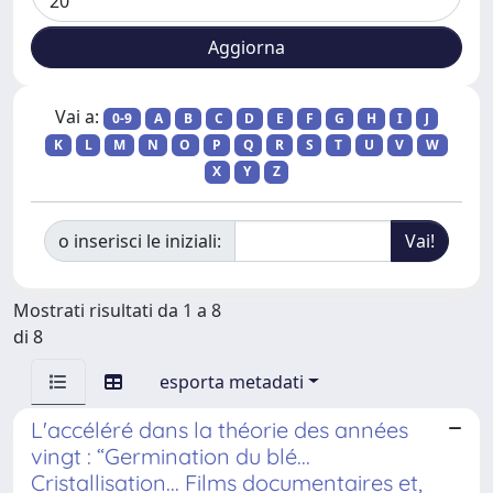
Vai a:
0-9
A
B
C
D
E
F
G
H
I
J
K
L
M
N
O
P
Q
R
S
T
U
V
W
X
Y
Z
o inserisci le iniziali:
Mostrati risultati da 1 a 8
di 8
esporta metadati
L'accéléré dans la théorie des années
vingt : “Germination du blé...
Cristallisation... Films documentaires et,