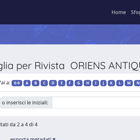
Home
Sfo
glia per Rivista ORIENS ANTI
ai a:
0-9
A
B
C
D
E
F
G
H
I
J
K
L
M
N
o inserisci le iniziali:
tati da 2 a 4 di 4
esporta metadati