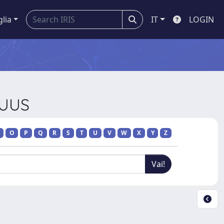
glia
IT
LOGIN
QUUS
O
P
Q
R
S
T
U
V
W
X
Y
Z