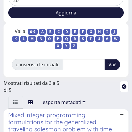
Vai a:
0-9
A
B
C
D
E
F
G
H
I
J
K
L
M
N
O
P
Q
R
S
T
U
V
W
X
Y
Z
o inserisci le iniziali:
Mostrati risultati da 3 a 5
di 5
esporta metadati
Mixed integer programming
formulations for the generalized
traveling salesman problem with time