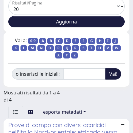
Risultati/Pagina
Vai a:
0-9
A
B
C
D
E
F
G
H
I
J
K
L
M
N
O
P
Q
R
S
T
U
V
W
X
Y
Z
o inserisci le iniziali:
Mostrati risultati da 1 a 4
di 4
esporta metadati
Prove di campo con diversi acaricidi
nell'Italia Nord-orientale: efficacia verso