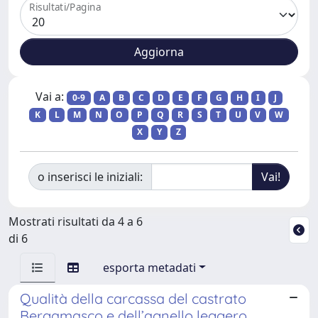
Risultati/Pagina
Vai a:
0-9
A
B
C
D
E
F
G
H
I
J
K
L
M
N
O
P
Q
R
S
T
U
V
W
X
Y
Z
o inserisci le iniziali:
Mostrati risultati da 4 a 6
di 6
esporta metadati
Qualità della carcassa del castrato
Bergamasco e dell’agnello leggero