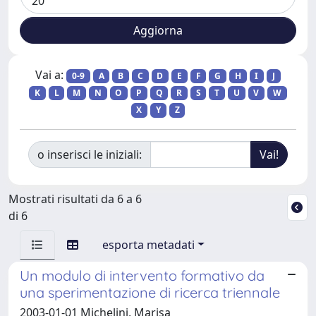
Vai a:
0-9
A
B
C
D
E
F
G
H
I
J
K
L
M
N
O
P
Q
R
S
T
U
V
W
X
Y
Z
o inserisci le iniziali:
Mostrati risultati da 6 a 6
di 6
esporta metadati
Un modulo di intervento formativo da
una sperimentazione di ricerca triennale
2003-01-01 Michelini, Marisa