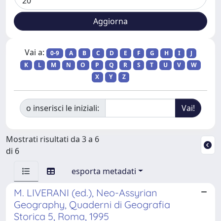
Vai a:
0-9
A
B
C
D
E
F
G
H
I
J
K
L
M
N
O
P
Q
R
S
T
U
V
W
X
Y
Z
o inserisci le iniziali:
Mostrati risultati da 3 a 6
di 6
esporta metadati
M. LIVERANI (ed.), Neo-Assyrian
Geography, Quaderni di Geografia
Storica 5, Roma, 1995