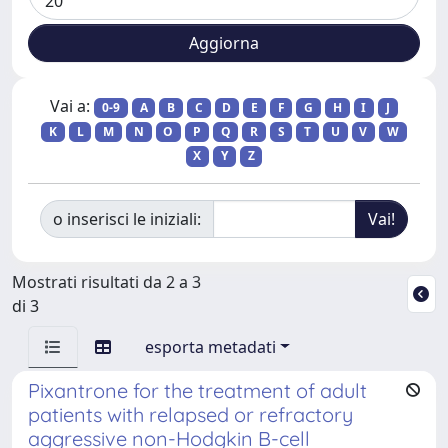
Vai a:
0-9
A
B
C
D
E
F
G
H
I
J
K
L
M
N
O
P
Q
R
S
T
U
V
W
X
Y
Z
o inserisci le iniziali:
Mostrati risultati da 2 a 3
di 3
esporta metadati
Pixantrone for the treatment of adult
patients with relapsed or refractory
aggressive non-Hodgkin B-cell