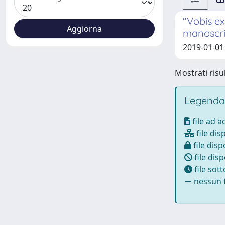
"Vobis ex
manoscrit
2019-01-01 
Mostrati risul
Legenda
file ad 
file dis
file disp
file disp
file sot
nessun f