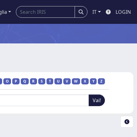
glia
IT
LOGIN
O
P
Q
R
S
T
U
V
W
X
Y
Z