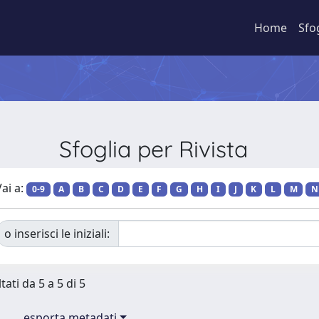
Home
Sfo
Sfoglia per Rivista
ai a:
0-9
A
B
C
D
E
F
G
H
I
J
K
L
M
N
o inserisci le iniziali:
tati da 5 a 5 di 5
esporta metadati