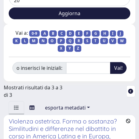
Vai a:
0-9
A
B
C
D
E
F
G
H
I
J
K
L
M
N
O
P
Q
R
S
T
U
V
W
X
Y
Z
o inserisci le iniziali:
Mostrati risultati da 3 a 3
di 3
esporta metadati
Violenza ostetrica. Forma o sostanza?
Similitudini e differenze nel dibattito in
corso in America Latina e in Europa,