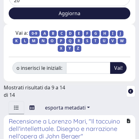
Vai a:
0-9
A
B
C
D
E
F
G
H
I
J
K
L
M
N
O
P
Q
R
S
T
U
V
W
X
Y
Z
o inserisci le iniziali:
Mostrati risultati da 9 a 14
di 14
esporta metadati
Recensione a Lorenzo Mari, "Il taccuino
dell'intellettuale. Disegno e narrazione
nell'opera di John Berger"