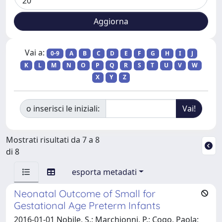
Vai a:
0-9
A
B
C
D
E
F
G
H
I
J
K
L
M
N
O
P
Q
R
S
T
U
V
W
X
Y
Z
o inserisci le iniziali:
Mostrati risultati da 7 a 8
di 8
esporta metadati
Neonatal Outcome of Small for
Gestational Age Preterm Infants
2016-01-01 Nobile, S.; Marchionni, P.; Cogo, Paola;