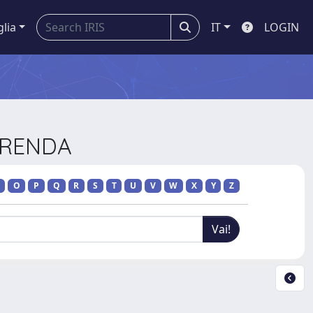
glia
IT
LOGIN
SERENDA
O
P
Q
R
S
T
U
V
W
X
Y
Z