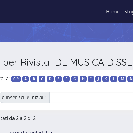
Home
Sfo
a per Rivista DE MUSICA DIS
ai a:
0-9
A
B
C
D
E
F
G
H
I
J
K
L
M
N
o inserisci le iniziali:
tati da 2 a 2 di 2
esporta metadati