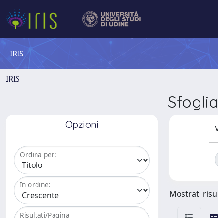
IRIS
IRIS
Sfogli
Opzioni
V
Ordina per:
In ordine:
Mostrati risul
Risultati/Pagina