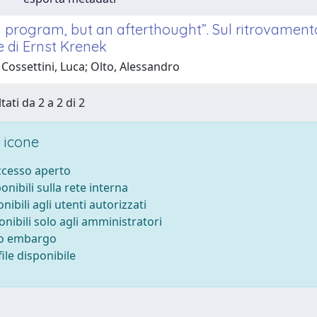
a program, but an afterthought”. Sul ritrovament
 di Ernst Krenek
Cossettini, Luca; Olto, Alessandro
tati da 2 a 2 di 2
 icone
accesso aperto
ponibili sulla rete interna
onibili agli utenti autorizzati
onibili solo agli amministratori
to embargo
ile disponibile