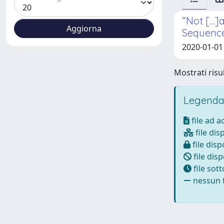
“Not […]
Sequence
2020-01-01 
Mostrati risul
Legenda
file ad 
file dis
file disp
file disp
file sot
nessun f