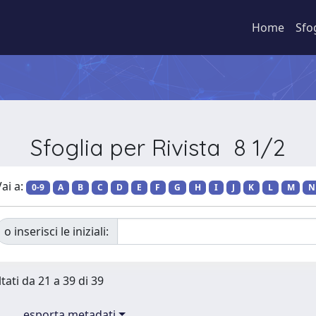
Home
Sfo
Sfoglia per Rivista 8 1/2
ai a:
0-9
A
B
C
D
E
F
G
H
I
J
K
L
M
N
o inserisci le iniziali:
tati da 21 a 39 di 39
esporta metadati