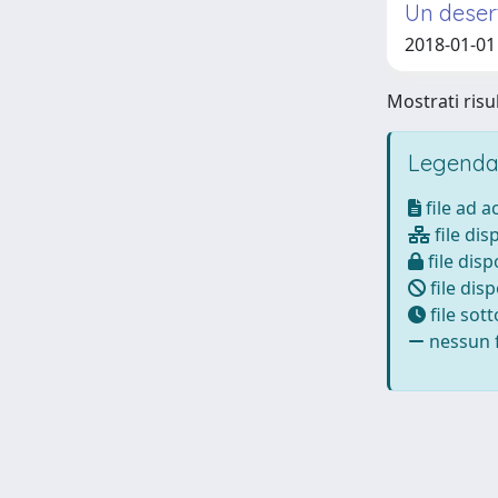
Un desert
2018-01-01
Mostrati risul
Legenda
file ad 
file dis
file disp
file disp
file sot
nessun f
Powered by
IRIS
-
about IRIS
-
Utilizzo dei cookie