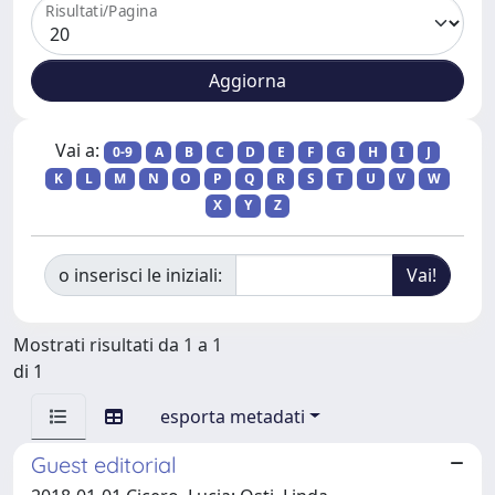
Risultati/Pagina
Vai a:
0-9
A
B
C
D
E
F
G
H
I
J
K
L
M
N
O
P
Q
R
S
T
U
V
W
X
Y
Z
o inserisci le iniziali:
Mostrati risultati da 1 a 1
di 1
esporta metadati
Guest editorial