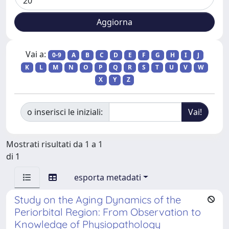
Vai a:
0-9
A
B
C
D
E
F
G
H
I
J
K
L
M
N
O
P
Q
R
S
T
U
V
W
X
Y
Z
o inserisci le iniziali:
Mostrati risultati da 1 a 1
di 1
esporta metadati
Study on the Aging Dynamics of the
Periorbital Region: From Observation to
Knowledge of Physiopathology