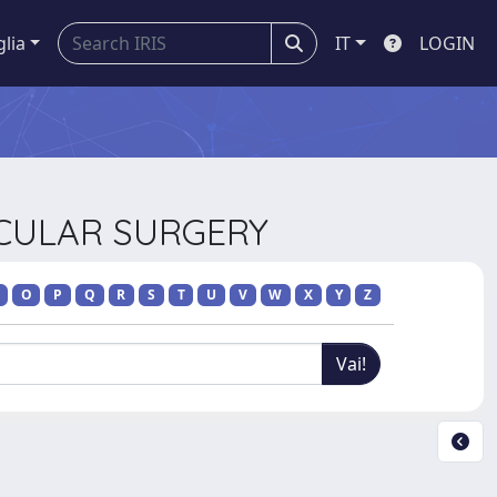
glia
IT
LOGIN
SCULAR SURGERY
O
P
Q
R
S
T
U
V
W
X
Y
Z