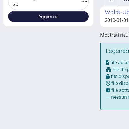
Wake-Up 
2010-01-01 
Mostrati risul
Legenda
file ad 
file dis
file disp
file disp
file sot
nessun f