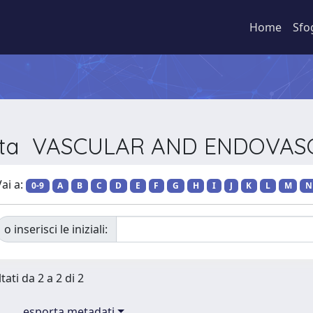
Home
Sfo
ivista VASCULAR AND ENDOVA
ai a:
0-9
A
B
C
D
E
F
G
H
I
J
K
L
M
N
o inserisci le iniziali:
tati da 2 a 2 di 2
esporta metadati