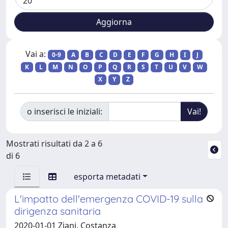
Vai a:
0-9
A
B
C
D
E
F
G
H
I
J
K
L
M
N
O
P
Q
R
S
T
U
V
W
X
Y
Z
o inserisci le iniziali:
Mostrati risultati da 2 a 6
di 6
esporta metadati
L'impatto dell'emergenza COVID-19 sulla
dirigenza sanitaria
2020-01-01 Ziani, Costanza