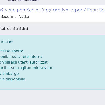
ruštveno pamćenje i (ne)narativni otpor / Fear: 
 Badurina, Natka
tati da 3 a 3 di 3
 icone
accesso aperto
ponibili sulla rete interna
onibili agli utenti autorizzati
onibili solo agli amministratori
to embargo
ile disponibile