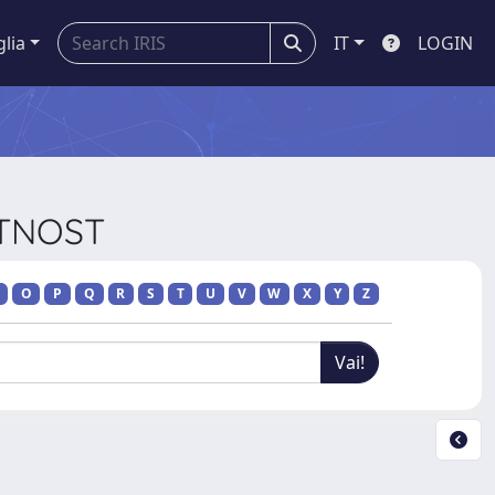
glia
IT
LOGIN
ETNOST
O
P
Q
R
S
T
U
V
W
X
Y
Z