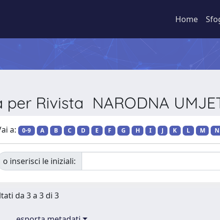
Home
Sfo
ia per Rivista NARODNA UMJ
ai a:
0-9
A
B
C
D
E
F
G
H
I
J
K
L
M
N
o inserisci le iniziali:
tati da 3 a 3 di 3
esporta metadati