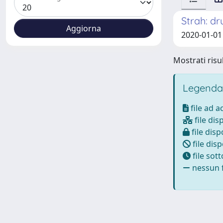
Strah: d
2020-01-01
Mostrati risul
Legenda
file ad 
file dis
file disp
file disp
file sot
nessun f