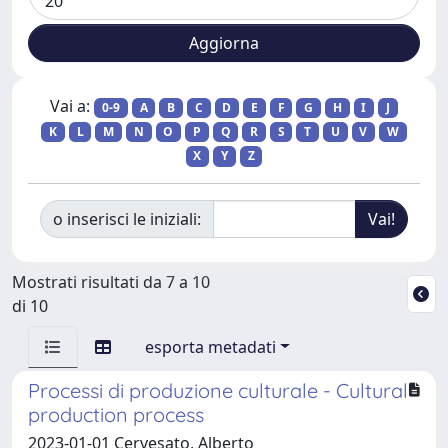
Vai a:
0-9
A
B
C
D
E
F
G
H
I
J
K
L
M
N
O
P
Q
R
S
T
U
V
W
X
Y
Z
o inserisci le iniziali:
Mostrati risultati da 7 a 10
di 10
esporta metadati
Processi di produzione culturale - Cultural
production process
2023-01-01 Cervesato, Alberto