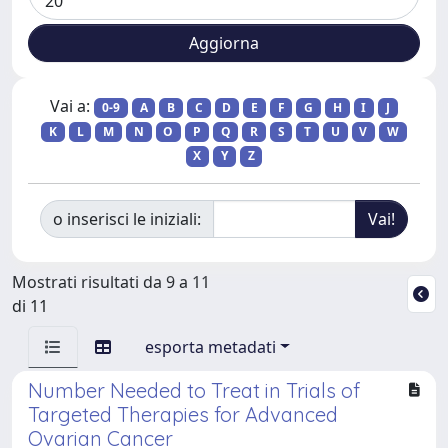
Vai a:
0-9
A
B
C
D
E
F
G
H
I
J
K
L
M
N
O
P
Q
R
S
T
U
V
W
X
Y
Z
o inserisci le iniziali:
Mostrati risultati da 9 a 11
di 11
esporta metadati
Number Needed to Treat in Trials of
Targeted Therapies for Advanced
Ovarian Cancer