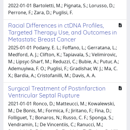
2022-01-01 Bartoletti, M.; Pignata, S.; Lorusso, D.;
Perrone, F.; Zara, D.; Puglisi, F.
Racial Differences in ctDNA Profiles,
Targeted Therapy Use, and Outcomes in
Metastatic Breast Cancer
2025-01-01 Podany, E. L.; Foffano, L.; Gerratana, L.;
Medford, A. J.; Clifton, K.; Tapiavala, S.; Velimirovic,
M.; Lipsyc-Sharf, M.; Reduzzi, C.; Bubie, A.; Putur, A.;
Ademuyiwa, F. O.; Puglisi, F.; Gradishar, W. J.; Ma, C.
X.; Bardia, A.; Cristofanilli, M.; Davis, A. A.
Surgical Treatment of Postinfarction
Ventricular Septal Rupture
2021-01-01 Ronco, D.; Matteucci, M.; Kowalewski,
M.; De Bonis, M.; Formica, F.; Jiritano, F.; Fina, D.;
Folliguet, T.; Bonaros, N.; Russo, C. F.; Sponga, S.;
Vendramin, I.; De Vincentiis, C.; Ranucci, M.;