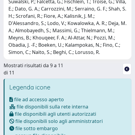
Suwalski, P.; Falcetta, G.; Fischlein, T.; Troise, G.; Villa,
E.; Dato, G. A.; Carrozzini, M.; Serraino, G. F.; Shah, S.
H.; Scrofani, R.; Fiore, A.; Kalisnik, J. M.;
D'Alessandro, S.; Lodo, V.; Kowalowka, A. R.; Deja, M.
A.; Almobayedh, S.; Massimi, G.; Thielmann, M.;
Meyns, B.; Khouqeer, F. A.; Al-Attar, N.; Pozzi, M.;
Obadia, J. -F.; Boeken, U.; Kalampokas, N.; Fino, C.;
Simon, C.; Naito, S.; Beghi, C.; Lorusso, R.
Mostrati risultati da 9 a 11
di 11
Legenda icone
file ad accesso aperto
file disponibili sulla rete interna
file disponibili agli utenti autorizzati
file disponibili solo agli amministratori
file sotto embargo