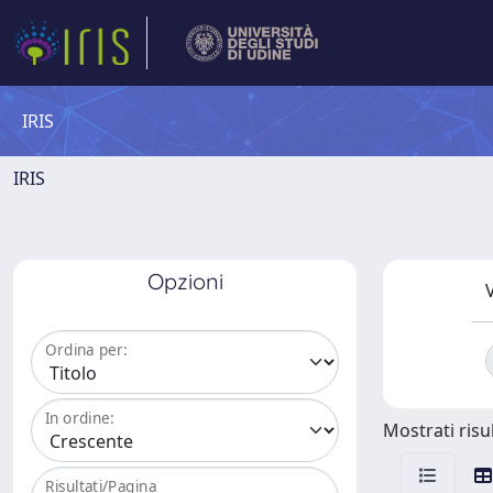
IRIS
IRIS
Opzioni
V
Ordina per:
In ordine:
Mostrati risul
Risultati/Pagina