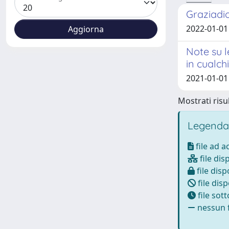
Graziadio 
2022-01-01 
Note su l
in cualch
2021-01-01
Mostrati risul
Legenda
file ad 
file dis
file disp
file disp
file sot
nessun f