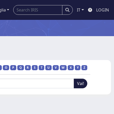
glia
IT
LOGIN
O
P
Q
R
S
T
U
V
W
X
Y
Z