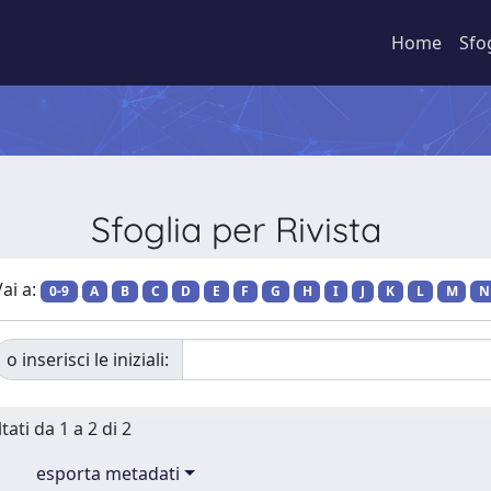
Home
Sfo
Sfoglia per Rivista
ai a:
0-9
A
B
C
D
E
F
G
H
I
J
K
L
M
N
o inserisci le iniziali:
tati da 1 a 2 di 2
esporta metadati